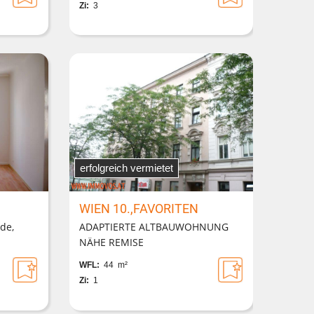
Zi:
3
erfolgreich vermietet
WIEN 10.,FAVORITEN
de,
ADAPTIERTE ALTBAUWOHNUNG
NÄHE REMISE
WFL:
44 m²
Zi:
1