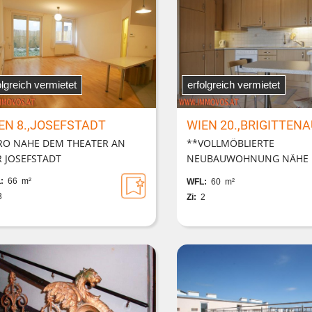
olgreich vermietet
erfolgreich vermietet
EN 8.,JOSEFSTADT
WIEN 20.,BRIGITTEN
RO NAHE DEM THEATER AN
**VOLLMÖBLIERTE
 JOSEFSTADT
NEUBAUWOHNUNG NÄHE
MILLENIUMSTOWER**
:
66 m²
WFL:
60 m²
3
Zi:
2