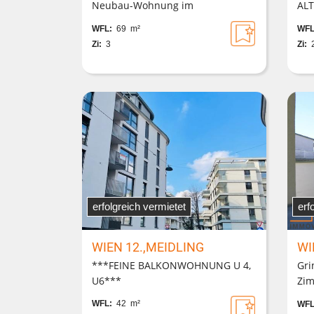
Neubau-Wohnung im
AL
Dachgeschoß OHNE Schrägen in
CA
WFL:
69 m²
WFL
gepflegter Anlage mit
MÖ
Zi:
3
Zi:
Garagenplätzen
erfolgreich vermietet
erf
WIEN 12.,MEIDLING
WI
***FEINE BALKONWOHNUNG U 4,
Gri
U6***
Zim
Grü
WFL:
42 m²
WFL
Jun