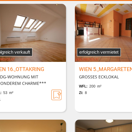
olgreich verkauft
erfolgreich vermietet
EN 16.,OTTAKRING
WIEN 5.,MARGARETE
*DG-WOHNUNG MIT
GROSSES ECKLOKAL
SONDEREM CHARME***
WFL:
200 m²
:
53 m²
Zi:
8
1