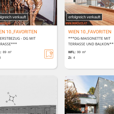
olgreich verkauft
erfolgreich verkauft
EN 10.,FAVORITEN
WIEN 10.,FAVORITEN
ERSTBEZUG - DG MIT
***DG-MAISONETTE MIT
RRASSE***
TERRASSE UND BALKON**
:
89 m²
WFL:
99 m²
3
Zi:
4