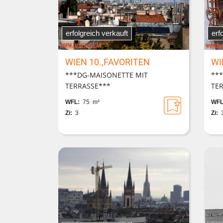
erfolgreich verkauft
erf
WIEN 10.,FAVORITEN
WI
***DG-MAISONETTE MIT
***
TERRASSE***
TE
WFL:
75 m²
WFL
Zi:
3
Zi: