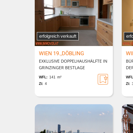
erfolgreich verkauft
erf
WIEN 19.,DÖBLING
WI
EXKLUSIVE DOPPELHAUSHÄLFTE IN
BÜ
GRINZINGER BESTLAGE
DER
WFL:
141 m²
WFL
Zi:
4
Zi: