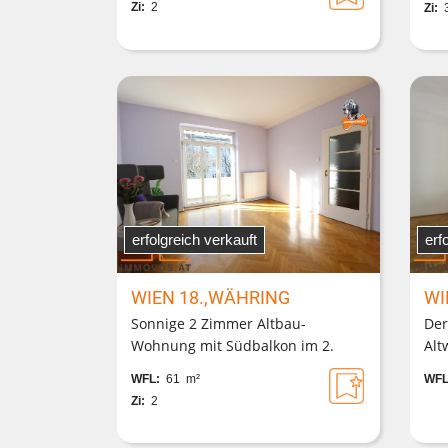
Zi:
2
Zi:
erfolgreich verkauft
erf
WIEN 18.,WÄHRING
WI
Sonnige 2 Zimmer Altbau-
Der
Wohnung mit Südbalkon im 2.
Alt
Liftstock in Gersthofer Cottage-
Woh
WFL:
61 m²
WFL
Lage
pit
Zi:
2
Tei