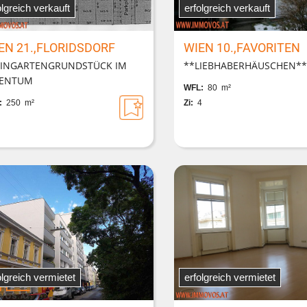
olgreich verkauft
erfolgreich verkauft
EN 21.,FLORIDSDORF
WIEN 10.,FAVORITEN
EINGARTENGRUNDSTÜCK IM
**LIEBHABERHÄUSCHEN**
GENTUM
WFL:
80 m²
:
250 m²
Zi:
4
olgreich vermietet
erfolgreich vermietet