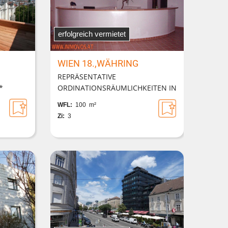
erfolgreich vermietet
WIEN 18.,WÄHRING
REPRÄSENTATIVE
*
ORDINATIONSRÄUMLICHKEITEN IN
AKH-NÄHE
WFL:
100 m²
Zi:
3