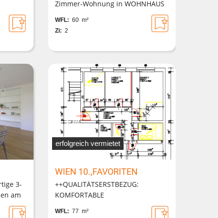
Zimmer-Wohnung in WOHNHAUS
MIT GARTENINNENHOF; NÄHE
WFL:
60 m²
GRÜNER PRATER
Zi:
2
erfolgreich vermietet
WIEN 10.,FAVORITEN
tige 3-
++QUALITÄTSERSTBEZUG:
nen am
KOMFORTABLE
NEUBAUWOHNUNG in THERMISCH
WFL:
77 m²
SANIERTER LIEGENSCHAFT++