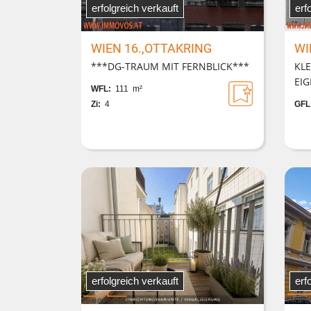
erfolgreich verkauft
erf
WIEN 16.,OTTAKRING
WI
***DG-TRAUM MIT FERNBLICK***
KL
EI
WFL:
111 m²
Zi:
4
GFL
erfolgreich verkauft
erf