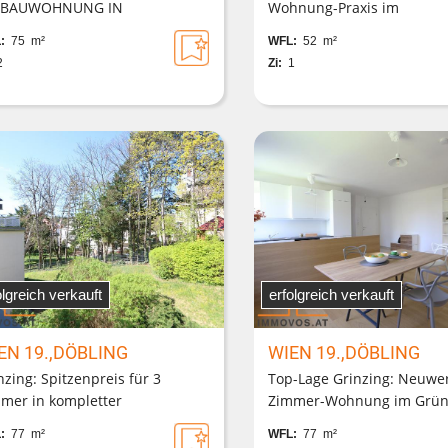
TBAUWOHNUNG IN
Wohnung-Praxis im
MPUSNÄHE; WG-EIGNUNG,
Sonnwendviertel***
:
75 m²
WFL:
52 m²
BLIERTE KÜCHE***
2
Zi:
1
olgreich verkauft
erfolgreich verkauft
EN 19.,DÖBLING
WIEN 19.,DÖBLING
nzing: Spitzenpreis für 3
Top-Lage Grinzing: Neuwer
mer in kompletter
Zimmer-Wohnung im Grü
nruhelage für Sportlich-
Ende einer ruhigen Gasse
:
77 m²
WFL:
77 m²
ggebliebene