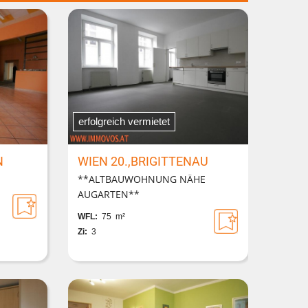
erfolgreich vermietet
N
WIEN 20.,BRIGITTENAU
**ALTBAUWOHNUNG NÄHE
AUGARTEN**
WFL:
75 m²
Zi:
3