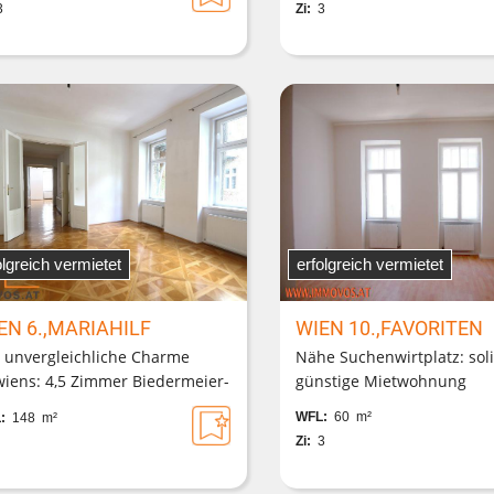
3
Zi:
3
olgreich vermietet
erfolgreich vermietet
EN 6.,MARIAHILF
WIEN 10.,FAVORITEN
 unvergleichliche Charme
Nähe Suchenwirtplatz: soli
wiens: 4,5 Zimmer Biedermeier-
günstige Mietwohnung
nung mit Sternparkett in
WFL:
60 m²
:
148 m²
toresker Liegenschaft in
Zi:
3
lhoflage im 1. Stock