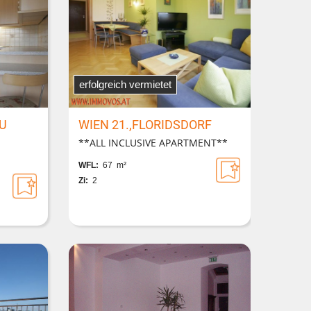
erfolgreich vermietet
AU
WIEN 21.,FLORIDSDORF
**ALL INCLUSIVE APARTMENT**
WFL:
67 m²
Zi:
2