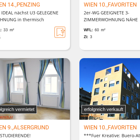
EN 14.,PENZING
WIEN 10.,FAVORITEN
 IDEAL nächst U3 GELEGENE
2er-WG GEEIGNETE 3-
HNUNG in thermisch
ZIMMERWOHNUNG NÄHE
niertem WOHNHAUS
REUMANNPLATZ
:
33 m²
WFL:
60 m²
UBEZUG!***
1
Zi:
3
olgreich vermietet
erfolgreich verkauft
EN 9.,ALSERGRUND
WIEN 10.,FAVORITEN
STUDIERENDE!
***Fuer Kreative: Buero-At