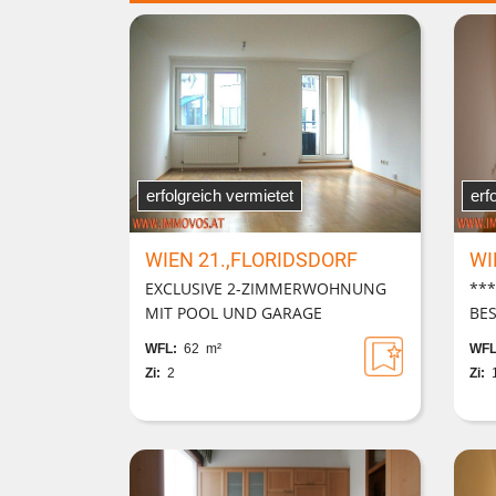
erfolgreich vermietet
erf
WIEN 21.,FLORIDSDORF
WI
EXCLUSIVE 2-ZIMMERWOHNUNG
**
MIT POOL UND GARAGE
BE
WFL:
62 m²
WFL
Zi:
2
Zi: