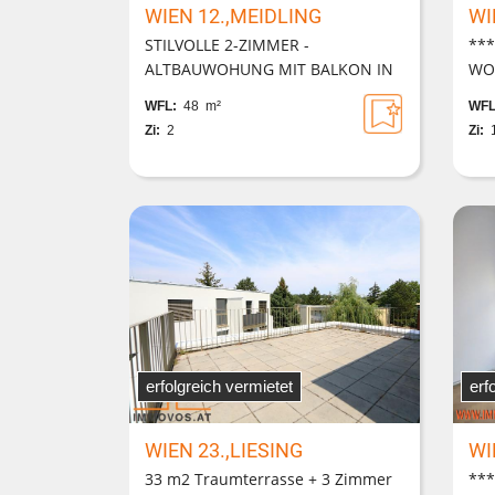
WIEN 12.,MEIDLING
WI
STILVOLLE 2-ZIMMER -
***
ALTBAUWOHUNG MIT BALKON IN
WO
RUHIGER INNENHOFLAGE
sa
WFL:
48 m²
WFL
NE
Zi:
2
Zi:
erfolgreich vermietet
erf
WIEN 23.,LIESING
WI
33 m2 Traumterrasse + 3 Zimmer
***