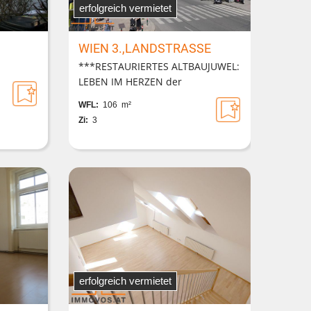
erfolgreich vermietet
WIEN 3.,LANDSTRASSE
***RESTAURIERTES ALTBAUJUWEL:
LEBEN IM HERZEN der
LANDSTRAßE nächst
WFL:
106 m²
ROCHUSMARKT: ***
Zi:
3
erfolgreich vermietet