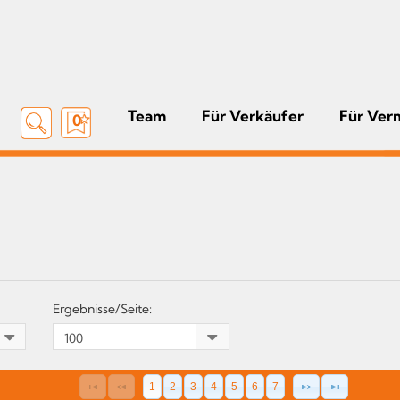
Team
Für Verkäufer
Für Ver
0
Ergebnisse/Seite:
1
2
3
4
5
6
7