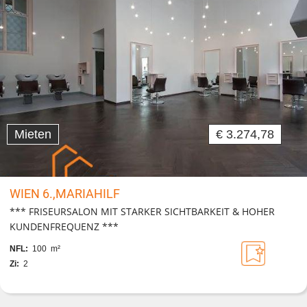
Mieten
€ 3.274,78
WIEN 6.,MARIAHILF
*** FRISEURSALON MIT STARKER SICHTBARKEIT & HOHER
KUNDENFREQUENZ ***
NFL:
100 m²
Zi:
2