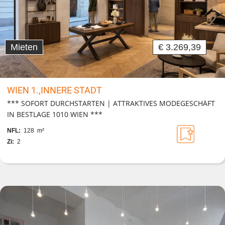
Mieten
€ 3.269,39
WIEN 1.,INNERE STADT
*** SOFORT DURCHSTARTEN | ATTRAKTIVES MODEGESCHÄFT
IN BESTLAGE 1010 WIEN ***
NFL:
128 m²
Zi:
2