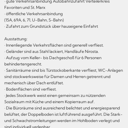
· gute Verkehrsanbindung Autobahnzufahrt Verteilerkreis
Favoriten und St. Marx
· öffentliche Verkehrsanbindung
(15A, 69A, 6, 71, U-Bahn, S-Bahn)
· Zufahrt zum Grundstück über hauseigene Einfahrt
Ausstattung:
· Innenliegende Verkehrsflächen sind generell verfliest.
· Geländer sind aus Stahl lackiert, Handläufe Nirosta.
· Aufzug vom Keller- bis Dachgeschoß für 6 Personen
behindertengerecht.
· Sanitärräume sind bis Türstockoberkante verfliest, WC-Anlagen
sind stockwerksweise für Damen und Herren getrennt und
mechanisch über Dach entlüftet.
· Bodenflächen sind verfliest.
· Jedes Stockwerk weist einen gemeinsam zu nützenden
Sozialraum mit Küche und einem Kopierraum auf.
· Die Büroräume sind ausreichend belichtet und energiesparend
belüftet, der Doppelboden ist luftführend ausgeführt. Die Stark-
und Schwachstromleitungen werden im Hohlboden verlegt und
sind individuell verlegbar.