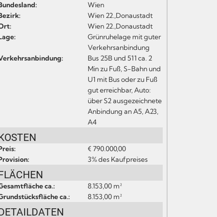
Bundesland:
Wien
Bezirk:
Wien 22.,Donaustadt
Ort:
Wien 22.,Donaustadt
Lage:
Grünruhelage mit guter
Verkehrsanbindung
Verkehrsanbindung:
Bus 25B und 511 ca. 2
Min zu Fuß, S-Bahn und
U1 mit Bus oder zu Fuß
gut erreichbar, Auto:
über S2 ausgezeichnete
Anbindung an A5, A23,
A4
KOSTEN
Preis:
€ 790.000,00
Provision:
3% des Kaufpreises
FLÄCHEN
Gesamtfläche ca.:
8.153,00 m²
Grundstücksfläche ca.:
8.153,00 m²
DETAILDATEN