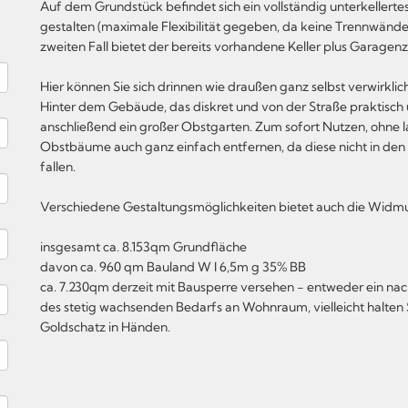
Auf dem Grundstück befindet sich ein vollständig unterkellert
gestalten (maximale Flexibilität gegeben, da keine Trennwänd
zweiten Fall bietet der bereits vorhandene Keller plus Garagen
Hier können Sie sich drinnen wie draußen ganz selbst verwirklic
Hinter dem Gebäude, das diskret und von der Straße praktisch u
anschließend ein großer Obstgarten. Zum sofort Nutzen, ohne l
Obstbäume auch ganz einfach entfernen, da diese nicht in d
fallen.
Verschiedene Gestaltungsmöglichkeiten bietet auch die Widmun
insgesamt ca. 8.153qm Grundfläche
davon ca. 960 qm Bauland W I 6,5m g 35% BB
ca. 7.230qm derzeit mit Bausperre versehen - entweder ein nach
des stetig wachsenden Bedarfs an Wohnraum, vielleicht halten S
Goldschatz in Händen.