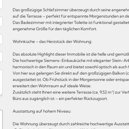
Das großzügige Schlafzimmer überzeugt durch seine angeneh
auf die Terrasse – perfekt für entspannte Morgenstunden an der
Das Badezimmer mit integrierter Toilette ist funktional gestalt
angenehme Größe für den täglichen Komfort.
Wohnküche – das Herzstück der Wohnung:
Das absolute Highlight dieser Immobilie ist die helle und gemü
Die hochwertige Siemens-Einbauküche mit eleganter Stein-Arb
harmonisch in den Raum ein und bietet sowohl optisch als auch
Von hier aus gelangen Sie direkt auf den großzügigen Balkon (ca
ausgestattet ist. Ob Frühstück in der Morgensonne oder entsp
erweitert den Wohnraum auf ideale Weise.
Zusätzlich steht Ihnen eine weitere Terrasse (ca. 9,52 m²) zur
Büro aus zugänglich ist – ein perfekter Rückzugsort.
Ausstattung auf hohem Niveau:
Die Wohnung überzeugt durch zahlreiche hochwertige Aussta