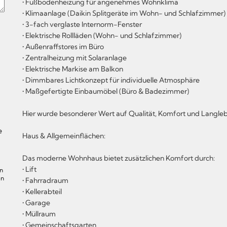
• Fußbodenheizung für angenehmes Wohnklima
• Klimaanlage (Daikin Splitgeräte im Wohn- und Schlafzimmer) 
• 3-fach verglaste Internorm-Fenster
• Elektrische Rollläden (Wohn- und Schlafzimmer)
• Außenraffstores im Büro
• Zentralheizung mit Solaranlage
• Elektrische Markise am Balkon
• Dimmbares Lichtkonzept für individuelle Atmosphäre
• Maßgefertigte Einbaumöbel (Büro & Badezimmer)
Hier wurde besonderer Wert auf Qualität, Komfort und Langlebi
e
Haus & Allgemeinflächen:
Das moderne Wohnhaus bietet zusätzlichen Komfort durch:
• Lift
en
in
• Fahrradraum
• Kellerabteil
• Garage
• Müllraum
• Gemeinschaftsgarten