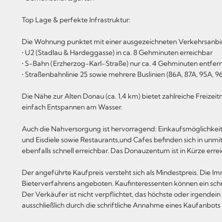
Top Lage & perfekte Infrastruktur:
Die Wohnung punktet mit einer ausgezeichneten Verkehrsanb
• U2 (Stadlau & Hardeggasse) in ca. 8 Gehminuten erreichbar
• S-Bahn (Erzherzog-Karl-Straße) nur ca. 4 Gehminuten entfer
• Straßenbahnlinie 25 sowie mehrere Buslinien (86A, 87A, 95A, 9
Die Nähe zur Alten Donau (ca. 1,4 km) bietet zahlreiche Freiz
einfach Entspannen am Wasser.
Auch die Nahversorgung ist hervorragend: Einkaufsmöglichkeiten
und Eisdiele sowie Restaurants,und Cafes befinden sich in unm
ebenfalls schnell erreichbar. Das Donauzentum ist in Kürze erre
Der angeführte Kaufpreis versteht sich als Mindestpreis. Die I
Bieterverfahrens angeboten. Kaufinteressenten können ein sch
Der Verkäufer ist nicht verpflichtet, das höchste oder irgen
ausschließlich durch die schriftliche Annahme eines Kaufanbot