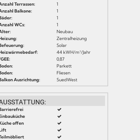
Anzahl Terrassen:
1
Anzahl Balkone:
1
Bäder:
1
Anzahl WCs:
1
Alter:
Neubau
Heizung:
Zentralheizung
Befeuerung:
Solar
Heizwärmebedarf:
44 kWH/m²/Jahr
fGEE:
0,87
Boden:
Parkett
Boden:
Fliesen
Balkon Ausrichtung:
SuedWest
AUSSTATTUNG:
Barrierefrei
Einbauküche
Küche offen
Lift
Teilmöbliert