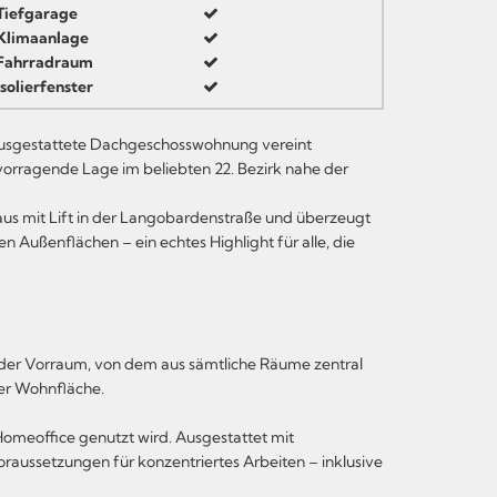
Tiefgarage
Klimaanlage
Fahrradraum
Isolierfenster
 ausgestattete Dachgeschosswohnung vereint
rragende Lage im beliebten 22. Bezirk nahe der
us mit Lift in der Langobardenstraße und überzeugt
 Außenflächen – ein echtes Highlight für alle, die
der Vorraum, von dem aus sämtliche Räume zentral
der Wohnfläche.
 Homeoffice genutzt wird. Ausgestattet mit
raussetzungen für konzentriertes Arbeiten – inklusive