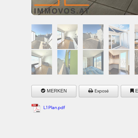
MERKEN
Exposé
L1 Plan.pdf