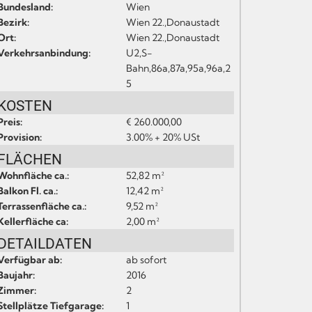
Bundesland:
Wien
Bezirk:
Wien 22.,Donaustadt
Ort:
Wien 22.,Donaustadt
Verkehrsanbindung:
U2,S-
Bahn,86a,87a,95a,96a,2
5
KOSTEN
Preis:
€ 260.000,00
Provision:
3.00% + 20% USt
FLÄCHEN
Wohnfläche ca.:
52,82 m²
Balkon Fl. ca.:
12,42 m²
Terrassenfläche ca.:
9,52 m²
Kellerfläche ca:
2,00 m²
DETAILDATEN
Verfügbar ab:
ab sofort
Baujahr:
2016
Zimmer:
2
Stellplätze Tiefgarage:
1