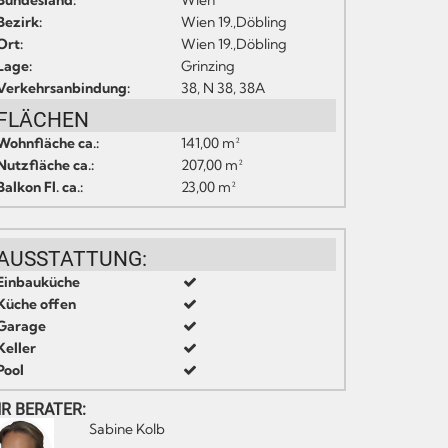
Bundesland:
Wien
Bezirk:
Wien 19.,Döbling
Ort:
Wien 19.,Döbling
Lage:
Grinzing
Verkehrsanbindung:
38, N 38, 38A
FLÄCHEN
Wohnfläche ca.:
141,00 m²
Nutzfläche ca.:
207,00 m²
Balkon Fl. ca.:
23,00 m²
AUSSTATTUNG:
Einbauküche
Küche offen
Garage
Keller
Pool
HR BERATER:
Sabine Kolb