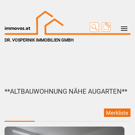
0
Toggle na
immovos.at
DR. VOSPERNIK IMMOBILIEN GMBH
**ALTBAUWOHNUNG NÄHE AUGARTEN**
Merkliste