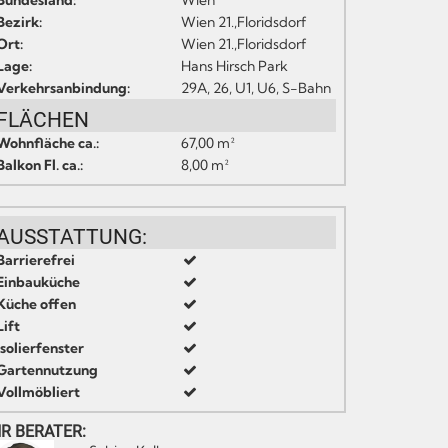
Bundesland:
Wien
Bezirk:
Wien 21.,Floridsdorf
Ort:
Wien 21.,Floridsdorf
Lage:
Hans Hirsch Park
Verkehrsanbindung:
29A, 26, U1, U6, S-Bahn
FLÄCHEN
Wohnfläche ca.:
67,00 m²
Balkon Fl. ca.:
8,00 m²
AUSSTATTUNG:
Barrierefrei
Einbauküche
Küche offen
Lift
Isolierfenster
Gartennutzung
Vollmöbliert
HR BERATER: