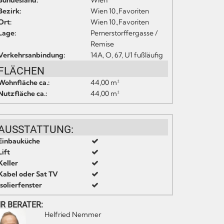
Bundesland:
Wien
Bezirk:
Wien 10.,Favoriten
Ort:
Wien 10.,Favoriten
Lage:
Pernerstorffergasse /
Remise
Verkehrsanbindung:
14A, O, 67, U1 fußläufig
FLÄCHEN
Wohnfläche ca.:
44,00 m²
Nutzfläche ca.:
44,00 m²
AUSSTATTUNG:
Einbauküche
Lift
Keller
Kabel oder Sat TV
Isolierfenster
HR BERATER:
Helfried Nemmer