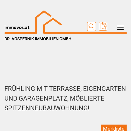
0
Toggle na
immovos.at
DR. VOSPERNIK IMMOBILIEN GMBH
FRÜHLING MIT TERRASSE, EIGENGARTEN
UND GARAGENPLATZ, MÖBLIERTE
SPITZENNEUBAUWOHNUNG!
Merkliste