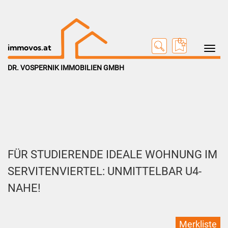
0
Toggle na
immovos.at
DR. VOSPERNIK IMMOBILIEN GMBH
FÜR STUDIERENDE IDEALE WOHNUNG IM
SERVITENVIERTEL: UNMITTELBAR U4-
NAHE!
Merkliste