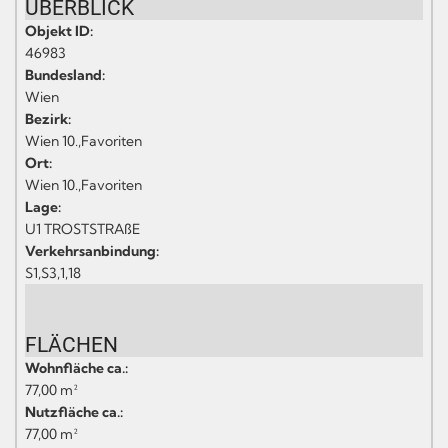
ÜBERBLICK
Objekt ID:
46983
Bundesland:
Wien
Bezirk:
Wien 10.,Favoriten
Ort:
Wien 10.,Favoriten
Lage:
U1 TROSTSTRAßE
Verkehrsanbindung:
S1,S3,1,18
FLÄCHEN
Wohnfläche ca.:
77,00 m²
Nutzfläche ca.:
77,00 m²