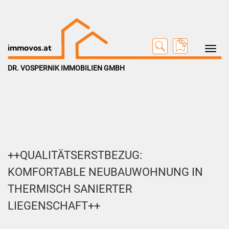
0
Toggle na
immovos.at
DR. VOSPERNIK IMMOBILIEN GMBH
++QUALITÄTSERSTBEZUG:
KOMFORTABLE NEUBAUWOHNUNG IN
THERMISCH SANIERTER
LIEGENSCHAFT++