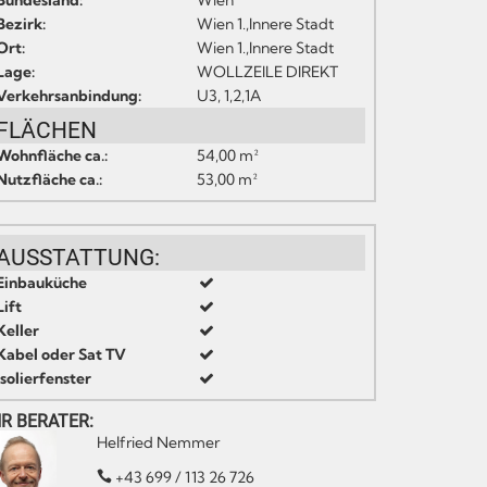
Bundesland:
Wien
Bezirk:
Wien 1.,Innere Stadt
Ort:
Wien 1.,Innere Stadt
Lage:
WOLLZEILE DIREKT
Verkehrsanbindung:
U3, 1,2,1A
FLÄCHEN
Wohnfläche ca.:
54,00 m²
Nutzfläche ca.:
53,00 m²
AUSSTATTUNG:
Einbauküche
Lift
Keller
Kabel oder Sat TV
Isolierfenster
HR BERATER:
Helfried Nemmer
+43 699 / 113 26 726