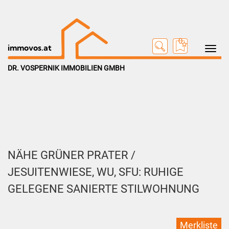
0
Toggle na
immovos.at
DR. VOSPERNIK IMMOBILIEN GMBH
NÄHE GRÜNER PRATER /
JESUITENWIESE, WU, SFU: RUHIGE
GELEGENE SANIERTE STILWOHNUNG
Merkliste