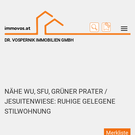
0
Toggle na
immovos.at
DR. VOSPERNIK IMMOBILIEN GMBH
NÄHE WU, SFU, GRÜNER PRATER /
JESUITENWIESE: RUHIGE GELEGENE
STILWOHNUNG
Merkliste