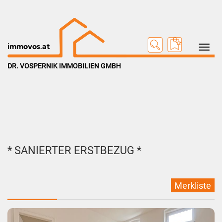
0
Toggle na
immovos.at
DR. VOSPERNIK IMMOBILIEN GMBH
* SANIERTER ERSTBEZUG *
Merkliste