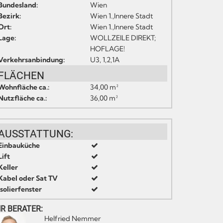
Bundesland:
Wien
Bezirk:
Wien 1.,Innere Stadt
Ort:
Wien 1.,Innere Stadt
Lage:
WOLLZEILE DIREKT;
HOFLAGE!
Verkehrsanbindung:
U3, 1,2,1A
FLÄCHEN
Wohnfläche ca.:
34,00 m²
Nutzfläche ca.:
36,00 m²
AUSSTATTUNG:
Einbauküche
Lift
Keller
Kabel oder Sat TV
Isolierfenster
HR BERATER:
Helfried Nemmer