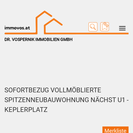
0
Toggle na
immovos.at
DR. VOSPERNIK IMMOBILIEN GMBH
SOFORTBEZUG VOLLMÖBLIERTE
SPITZENNEUBAUWOHNUNG NÄCHST U1 -
KEPLERPLATZ
Merkliste