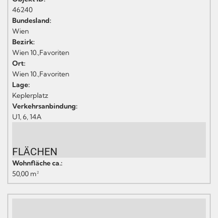
46240
Bundesland:
Wien
Bezirk:
Wien 10.,Favoriten
Ort:
Wien 10.,Favoriten
Lage:
Keplerplatz
Verkehrsanbindung:
U1, 6, 14A
FLÄCHEN
Wohnfläche ca.:
50,00 m²