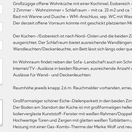
Großzügige offene Wohnküche mit einer Kochinsel, Essbereich 
2 Zimmer - Wohnzimmer + Schlafraum - mit ca. 23 m2 und ca. 
Bad mit Wanne und Dusche + WM-Anschluss, sep. WC mit Wa
Der derzeit offene Vorraum könnte mit geschickt platzierten 
Der Küchen-/Essbereich ist nach Nord-Osten und die beiden
ausgerichtet. Der Schlafraum bietet ausreichende Wandlängen 
Wandleuchten/Deckenleuchte, ein Bett lässt sich längs oder quer
Im Wohnraum findet neben der Sofa-Landschaft auch ein Schrei
Internet/TV-Auslässe in beiden Räumen, ausreichende Anzahl v
Auslässe für Wand- und Deckenleuchten.
Raumhöhe jeweils knapp 2,6 m. Rauchmelder vorhanden, erneuert
Großformatiger schöner Eiche-Dielenparkett in den beiden Z
Der Boden am Standort der Küche ist mit großformatigen hellen
Isolierverglaste Kunststoff-Fenster mit weißen Rahmen/Doppel
Hochwertige Türen und Zargen mit glatten weißen Türblättern
Heizung mit einer Gas-Kombi-Therme der Marke Wolf und neu