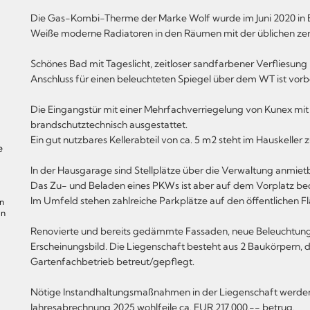
Die Gas-Kombi-Therme der Marke Wolf wurde im Juni 2020 in 
Weiße moderne Radiatoren in den Räumen mit der üblichen zen
Schönes Bad mit Tageslicht, zeitloser sandfarbener Verfliesun
Anschluss für einen beleuchteten Spiegel über dem WT ist vorbe
Die Eingangstür mit einer Mehrfachverriegelung von Kunex mit 
brandschutztechnisch ausgestattet.
Ein gut nutzbares Kellerabteil von ca. 5 m2 steht im Hauskelle
e
In der Hausgarage sind Stellplätze über die Verwaltung anmietb
Das Zu- und Beladen eines PKWs ist aber auf dem Vorplatz b
Im Umfeld stehen zahlreiche Parkplätze auf den öffentlichen F
en
in
Renovierte und bereits gedämmte Fassaden, neue Beleuchtung 
Erscheinungsbild. Die Liegenschaft besteht aus 2 Baukörpern,
Gartenfachbetrieb betreut/gepflegt.
Nötige Instandhaltungsmaßnahmen in der Liegenschaft werden
Jahresabrechnung 2025 wohlfeile ca. EUR 217.000,-- betrug.