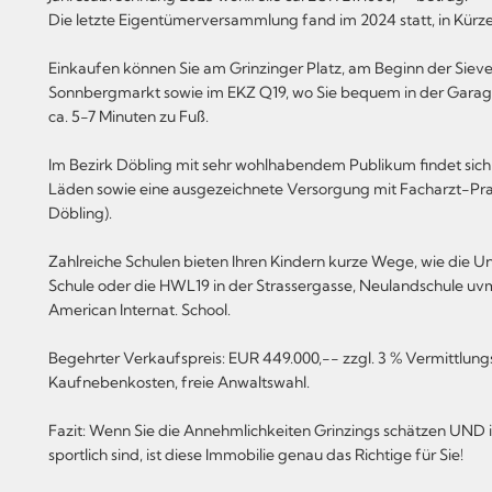
Die letzte Eigentümerversammlung fand im 2024 statt, in Kürze
Einkaufen können Sie am Grinzinger Platz, am Beginn der Siev
Sonnbergmarkt sowie im EKZ Q19, wo Sie bequem in der Garage 
ca. 5-7 Minuten zu Fuß.
Im Bezirk Döbling mit sehr wohlhabendem Publikum findet sich
Läden sowie eine ausgezeichnete Versorgung mit Facharzt-Praxe
Döbling).
Zahlreiche Schulen bieten Ihren Kindern kurze Wege, wie die U
Schule oder die HWL19 in der Strassergasse, Neulandschule uvm
American Internat. School.
Begehrter Verkaufspreis: EUR 449.000,-- zzgl. 3 % Vermittlungsho
Kaufnebenkosten, freie Anwaltswahl.
Fazit: Wenn Sie die Annehmlichkeiten Grinzings schätzen UN
sportlich sind, ist diese Immobilie genau das Richtige für Sie!