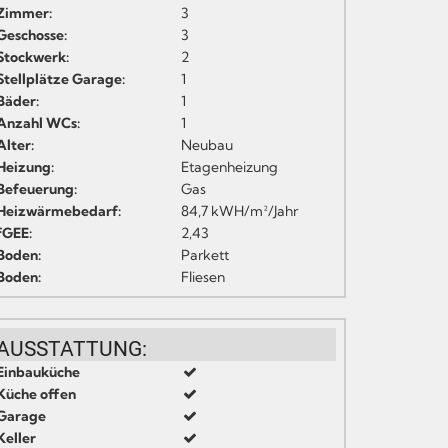
Zimmer:
3
Geschosse:
3
Stockwerk:
2
Stellplätze Garage:
1
Bäder:
1
Anzahl WCs:
1
Alter:
Neubau
Heizung:
Etagenheizung
Befeuerung:
Gas
Heizwärmebedarf:
84,7 kWH/m²/Jahr
fGEE:
2,43
Boden:
Parkett
Boden:
Fliesen
AUSSTATTUNG:
Einbauküche
Küche offen
Garage
Keller