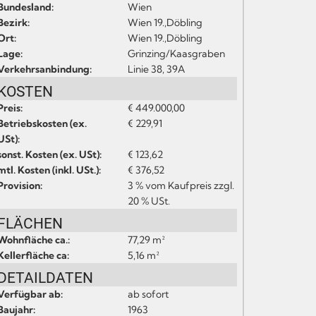
Bundesland:
Wien
Bezirk:
Wien 19.,Döbling
Ort:
Wien 19.,Döbling
Lage:
Grinzing/Kaasgraben
Verkehrsanbindung:
Linie 38, 39A
KOSTEN
Preis:
€ 449.000,00
Betriebskosten (ex.
€ 229,91
USt):
sonst. Kosten (ex. USt):
€ 123,62
mtl. Kosten (inkl. USt.):
€ 376,52
Provision:
3 % vom Kaufpreis zzgl.
20 % USt.
FLÄCHEN
Wohnfläche ca.:
77,29 m²
Kellerfläche ca:
5,16 m²
DETAILDATEN
Verfügbar ab:
ab sofort
Baujahr:
1963