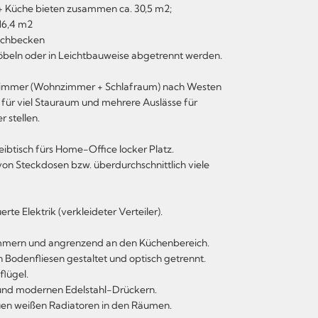
+ Küche bieten zusammen ca. 30,5 m2;
16,4 m2
schbecken
Möbeln oder in Leichtbauweise abgetrennt werden.
 Zimmer (Wohnzimmer + Schlafraum) nach Westen
für viel Stauraum und mehrere Auslässe für
 stellen.
btisch fürs Home-Office locker Platz.
on Steckdosen bzw. überdurchschnittlich viele
e Elektrik (verkleideter Verteiler).
immern und angrenzend an den Küchenbereich.
 Bodenfliesen gestaltet und optisch getrennt.
flügel.
 und modernen Edelstahl-Drückern.
en weißen Radiatoren in den Räumen.