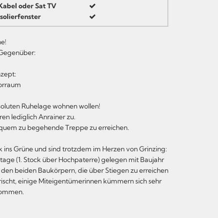
Kabel oder Sat TV
Isolierfenster
e!
 Gegenüber:
zept:
Vorraum
absoluten Ruhelage wohnen wollen!
en lediglich Anrainer zu.
 bequem zu begehende Treppe zu erreichen.
k ins Grüne und sind trotzdem im Herzen von Grinzing:
age (1. Stock über Hochpaterre) gelegen mit Baujahr
 den beiden Baukörpern, die über Stiegen zu erreichen
rischt, einige Miteigentümerinnen kümmern sich sehr
lkommen.