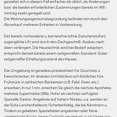
gestaltet sich in diesem Fall einfacher als üblich, da Änderungen
bzw. die beiden erforderlichen Zustimmungen bereits im WE-
Vertrag exakt geregelt sind.
Die Wohnungseigentumsbegründung befindet sich durch den
Abverkauf mehrerer Einheiten in Vorbereitung.
Der bereits vorhandene u. barrierefrei (ohne Zwischenstufen)
zugängliche Lift wird durch den Dachgeschoß-Ausbau nach
oben verlängert. Die Haustechnik wird bei Bedarf adaptiert,
entspricht derzeit bereits einem zeitgemäßen Standard. Guter
zeitgemäßer Erhaltungszustand des Hauses.
Die Umgebung ist geradezu prädestiniert für Gourmets u.
Feinschmecker: Im direkten Umfeld lässt sich Köstliches fürs
Frühstück in zahlreichen Bäckereien (z.B. Felzl, Geier, etc.)
erwerben. In nur 1 min. erreichen Sie gleich die nächste Apotheke,
mehrere Supermärke (Billa, Hofer als nächste) verfügbar.
Spezielle Gastro-Angebote auf hohem Niveau, u.a. werden an
der Ecke Lerchenfelderstr./Schottenfeldg. die bei Kärntnern u.
Tirolern so geliebten Spezialitäten angeboten oder feine
vegetarische Küche, hippe Cocktails serviert od. auch Vapes nur