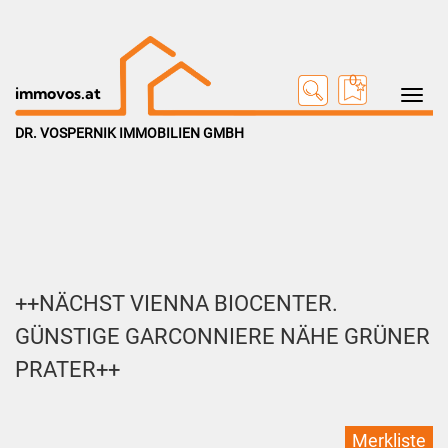
0
Toggle na
immovos.at
DR. VOSPERNIK IMMOBILIEN GMBH
++NÄCHST VIENNA BIOCENTER.
GÜNSTIGE GARCONNIERE NÄHE GRÜNER
PRATER++
Merkliste