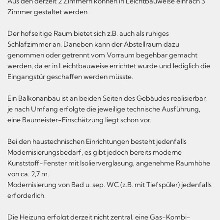
Aus den derzeit 2 Zimmern können in Leichtbauweise einfach 3
Zimmer gestaltet werden.
Der hofseitige Raum bietet sich z.B. auch als ruhiges
Schlafzimmer an. Daneben kann der Abstellraum dazu
genommen oder getrennt vom Vorraum begehbar gemacht
werden, da er in Leichtbauweise errichtet wurde und lediglich die
Eingangstür geschaffen werden müsste.
Ein Balkonanbau ist an beiden Seiten des Gebäudes realisierbar,
je nach Umfang erfolgte die jeweilige technische Ausführung,
eine Baumeister-Einschätzung liegt schon vor.
Bei den haustechnischen Einrichtungen besteht jedenfalls
Modernisierungsbedarf, es gibt jedoch bereits moderne
Kunststoff-Fenster mit Isolierverglasung, angenehme Raumhöhe
von ca. 2,7 m.
Modernisierung von Bad u. sep. WC (z.B. mit Tiefspüler) jedenfalls
erforderlich.
Die Heizung erfolgt derzeit nicht zentral, eine Gas-Kombi-