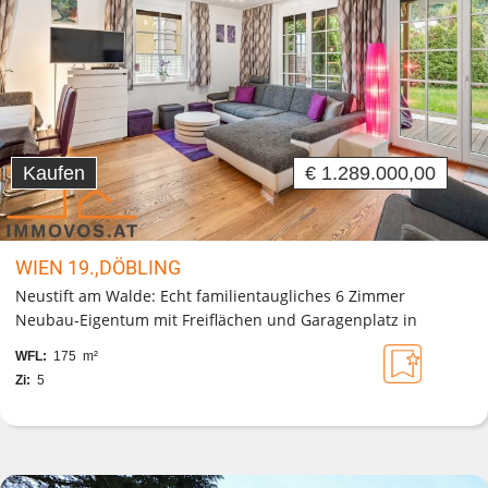
Kaufen
€ 1.289.000,00
WIEN 19.,DÖBLING
Neustift am Walde: Echt familientaugliches 6 Zimmer
Neubau-Eigentum mit Freiflächen und Garagenplatz in
Seitenstraße
WFL:
175 m²
Zi:
5