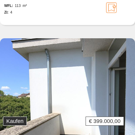
langfristig anmietbar
WFL:
113 m²
Zi:
4
Kaufen
€ 399.000,00