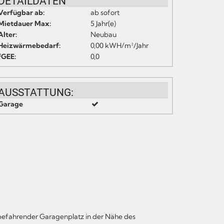
DETAILDATEN
Verfügbar ab:
ab sofort
Mietdauer Max:
5 Jahr(e)
Alter:
Neubau
Heizwärmebedarf:
0,00 kWH/m²/Jahr
fGEE:
0,0
AUSSTATTUNG:
Garage
befahrender Garagenplatz in der Nähe des