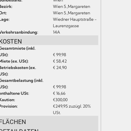
Bundesland:
Wien
Bezirk:
Wien 5.,Margareten
Ort:
Wien 5.,Margareten
Lage:
Wiedner Hauptstraße -
Laurenzgasse
Verkehrsanbindung:
14A
KOSTEN
Gesamtmiete (inkl.
USt):
€ 99,98
Miete (ex. USt):
€ 58,42
Betriebskosten (ex.
€ 24,90
USt):
Gesamtbelastung (inkl.
USt):
€ 99,98
enthaltene USt:
€ 16,66
Kaution:
€300,00
Provision:
€249,95 zuzügl. 20%
USt.
FLÄCHEN