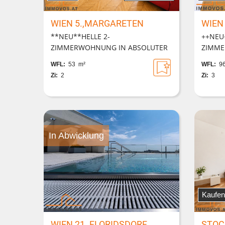
WIEN 5.,MARGARETEN
WIEN
**NEU**HELLE 2-
++NEU+
ZIMMERWOHNUNG IN ABSOLUTER
ZIMME
HOFRUHELAGE IM 5.BEZIRK
LIFTS
WFL:
53 m²
WFL:
96
Zi:
2
Zi:
3
In Abwicklung
Kaufen
WIEN 21.,FLORIDSDORF
STOC