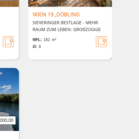
WIEN 19.,DÖBLING
SIEVERINGER BESTLAGE - MEHR
RAUM ZUM LEBEN: GROßZÜGIGE
WOHNUNG MIT LOGGIA & 2
WFL:
182 m²
AGE
GARAGENPLÄTZEN
Zi:
8
.000,00