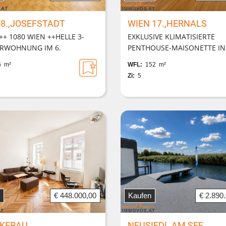
 8.,JOSEFSTADT
WIEN 17.,HERNALS
+ 1080 WIEN ++HELLE 3-
EXKLUSIVE KLIMATISIERTE
RWOHNUNG IM 6.
PENTHOUSE-MAISONETTE IN
TOCK++
NEUWALDEGG | 111 m²
 m²
WFL:
152 m²
FREIFLÄCHEN | WALDRANDL
Zi:
5
€ 448.000,00
Kaufen
€ 2.890
KERAU
NEUSIEDL AM SEE