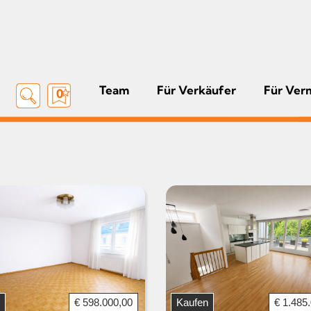
Team
Für Verkäufer
Für Ver
0
€ 598.000,00
Kaufen
€ 1.485