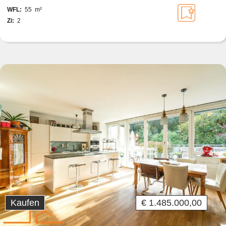
GRENZE ZU HIETZING
WFL:
55 m²
Zi:
2
Kaufen
€ 1.485.000,00