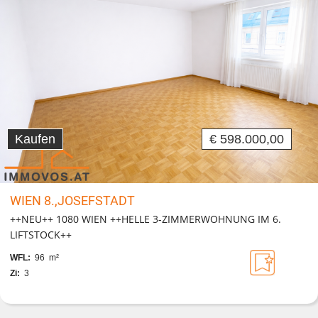
Kaufen
€ 598.000,00
WIEN 8.,JOSEFSTADT
++NEU++ 1080 WIEN ++HELLE 3-ZIMMERWOHNUNG IM 6.
LIFTSTOCK++
WFL:
96 m²
Zi:
3