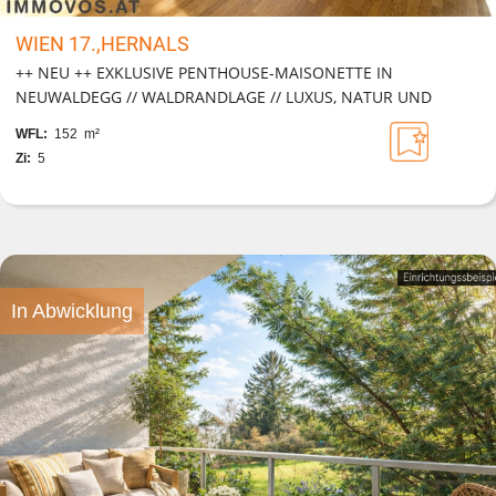
WIEN 17.,HERNALS
++ NEU ++ EXKLUSIVE PENTHOUSE-MAISONETTE IN
NEUWALDEGG // WALDRANDLAGE // LUXUS, NATUR UND
STADT VEREINT
WFL:
152 m²
Zi:
5
In Abwicklung