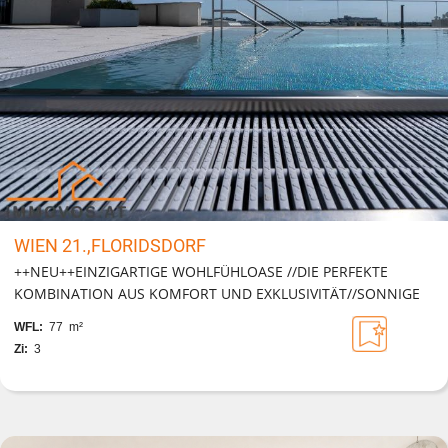
WIEN 21.,FLORIDSDORF
++NEU++EINZIGARTIGE WOHLFÜHLOASE //DIE PERFEKTE
KOMBINATION AUS KOMFORT UND EXKLUSIVITÄT//SONNIGE
FREIFLÄCHE, SWIMMINGPOOL, GARAGE UND VIELES MEHR!
WFL:
77 m²
Zi:
3