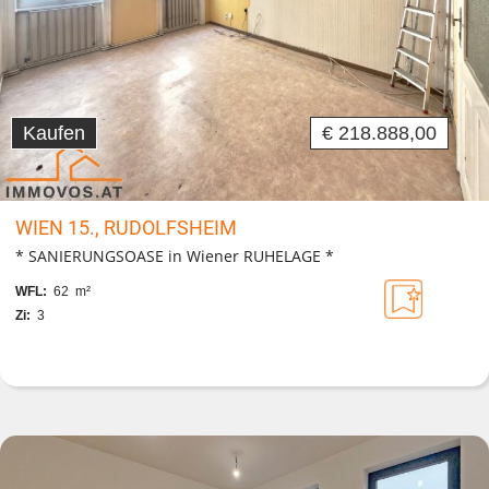
Kaufen
€ 218.888,00
WIEN 15., RUDOLFSHEIM
* SANIERUNGSOASE in Wiener RUHELAGE *
WFL:
62 m²
Zi:
3