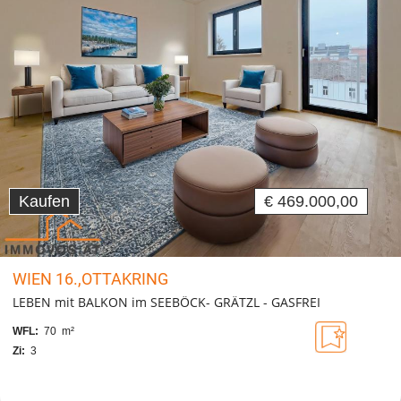
Kaufen
€ 469.000,00
WIEN 16.,OTTAKRING
LEBEN mit BALKON im SEEBÖCK- GRÄTZL - GASFREI
WFL:
70 m²
Zi:
3