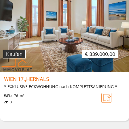
Kaufen
€ 339.000,00
WIEN 17.,HERNALS
* EXKLUSIVE ECKWOHNUNG nach KOMPLETTSANIERUNG *
WFL:
76 m²
Zi:
3