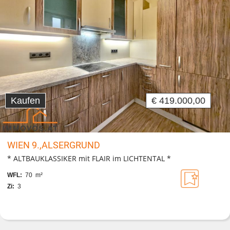
Kaufen
€ 419.000,00
WIEN 9.,ALSERGRUND
* ALTBAUKLASSIKER mit FLAIR im LICHTENTAL *
WFL:
70 m²
Zi:
3