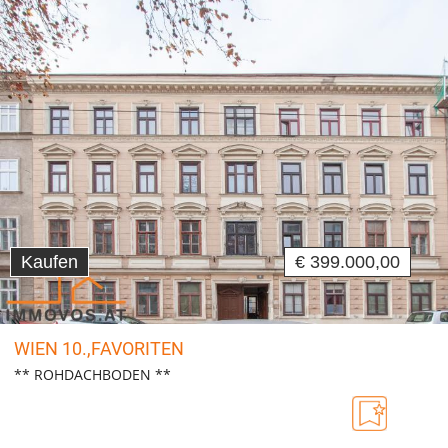
Kaufen
€ 399.000,00
WIEN 10.,FAVORITEN
** ROHDACHBODEN **