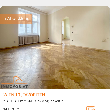
In Abwicklung
WIEN 10.,FAVORITEN
* ALTBAU mit BALKON-Möglichkeit *
WFL:
96 m²