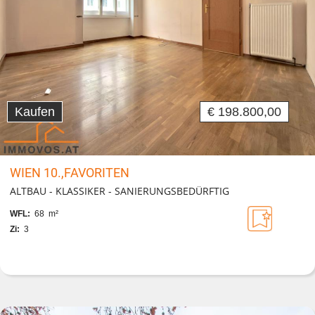
Kaufen
€ 198.800,00
WIEN 10.,FAVORITEN
ALTBAU - KLASSIKER - SANIERUNGSBEDÜRFTIG
WFL:
68 m²
Zi:
3