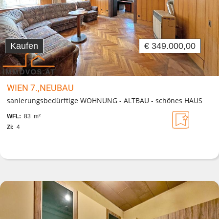
Kaufen
€ 349.000,00
WIEN 7.,NEUBAU
sanierungsbedürftige WOHNUNG - ALTBAU - schönes HAUS
WFL:
83 m²
Zi:
4