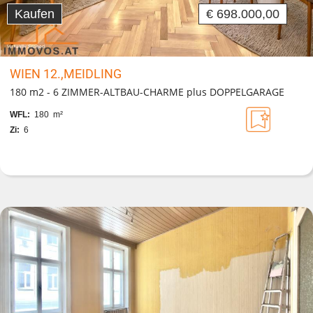
Kaufen
€ 698.000,00
WIEN 12.,MEIDLING
180 m2 - 6 ZIMMER-ALTBAU-CHARME plus DOPPELGARAGE
WFL:
180 m²
Zi:
6