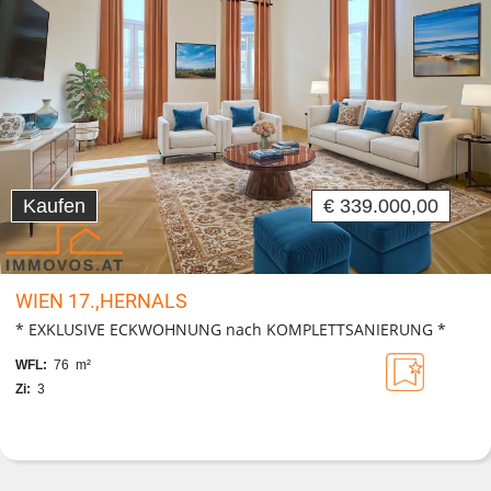
Kaufen
€ 339.000,00
WIEN 17.,HERNALS
* EXKLUSIVE ECKWOHNUNG nach KOMPLETTSANIERUNG *
WFL:
76 m²
Zi:
3