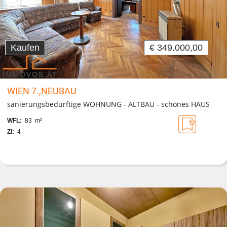
Kaufen
€ 349.000,00
WIEN 7.,NEUBAU
sanierungsbedürftige WOHNUNG - ALTBAU - schönes HAUS
WFL:
83 m²
Zi:
4