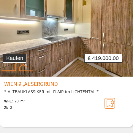
Kaufen
€ 419.000,00
WIEN 9.,ALSERGRUND
* ALTBAUKLASSIKER mit FLAIR im LICHTENTAL *
WFL:
70 m²
Zi:
3