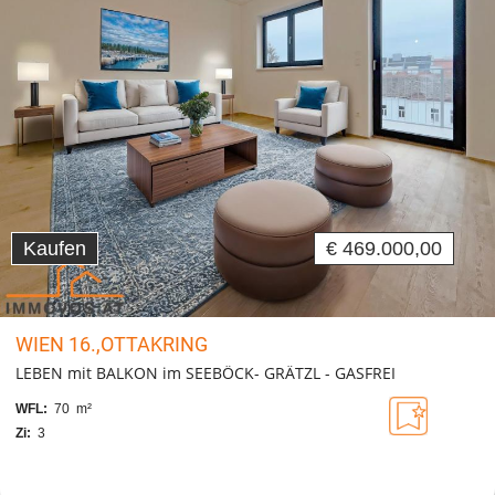
Kaufen
€ 469.000,00
WIEN 16.,OTTAKRING
LEBEN mit BALKON im SEEBÖCK- GRÄTZL - GASFREI
WFL:
70 m²
Zi:
3