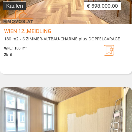
Kaufen
€ 698.000,00
WIEN 12.,MEIDLING
180 m2 - 6 ZIMMER-ALTBAU-CHARME plus DOPPELGARAGE
WFL:
180 m²
Zi:
6