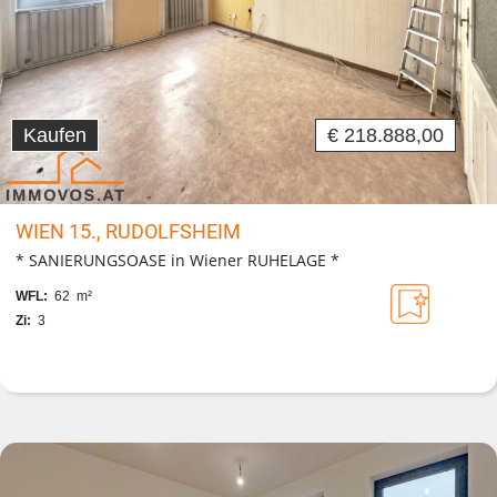
Kaufen
€ 218.888,00
WIEN 15., RUDOLFSHEIM
* SANIERUNGSOASE in Wiener RUHELAGE *
WFL:
62 m²
Zi:
3