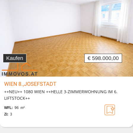
Kaufen
€ 598.000,00
WIEN 8.,JOSEFSTADT
++NEU++ 1080 WIEN ++HELLE 3-ZIMMERWOHNUNG IM 6.
LIFTSTOCK++
WFL:
96 m²
Zi:
3