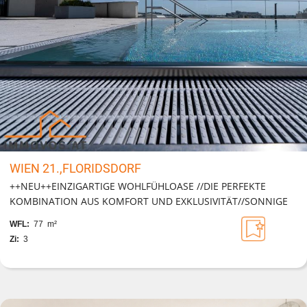
WIEN 21.,FLORIDSDORF
++NEU++EINZIGARTIGE WOHLFÜHLOASE //DIE PERFEKTE
KOMBINATION AUS KOMFORT UND EXKLUSIVITÄT//SONNIGE
FREIFLÄCHE, SWIMMINGPOOL, GARAGE UND VIELES MEHR!
WFL:
77 m²
Zi:
3