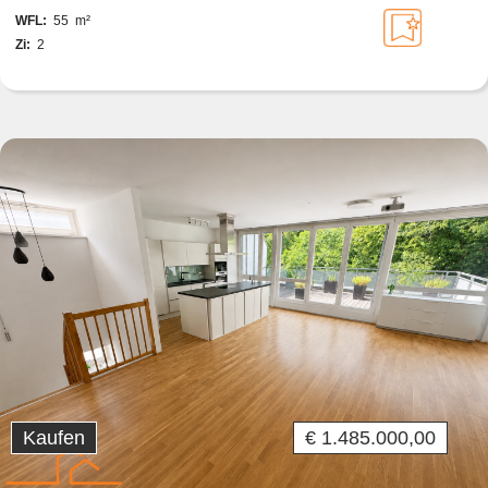
GRENZE ZU HIETZING
WFL:
55 m²
Zi:
2
Kaufen
€ 1.485.000,00