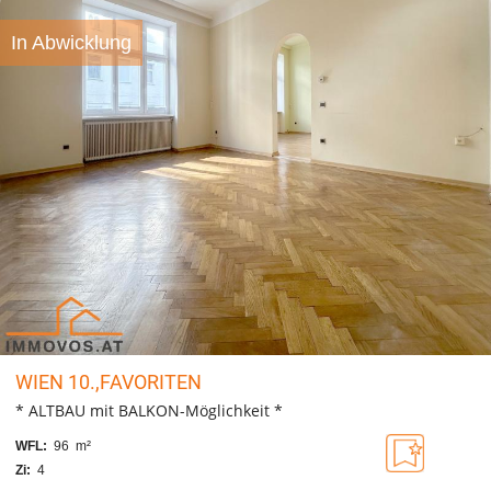
In Abwicklung
WIEN 10.,FAVORITEN
* ALTBAU mit BALKON-Möglichkeit *
WFL:
96 m²
Zi:
4