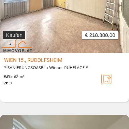
Kaufen
€ 218.888,00
WIEN 15., RUDOLFSHEIM
* SANIERUNGSOASE in Wiener RUHELAGE *
WFL:
62 m²
Zi:
3