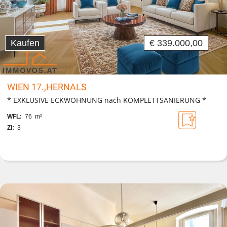
Kaufen
€ 339.000,00
WIEN 17.,HERNALS
* EXKLUSIVE ECKWOHNUNG nach KOMPLETTSANIERUNG *
WFL:
76 m²
Zi:
3