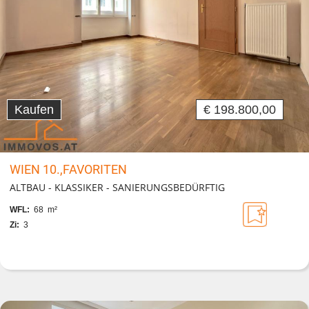
Kaufen
€ 198.800,00
WIEN 10.,FAVORITEN
ALTBAU - KLASSIKER - SANIERUNGSBEDÜRFTIG
WFL:
68 m²
Zi:
3