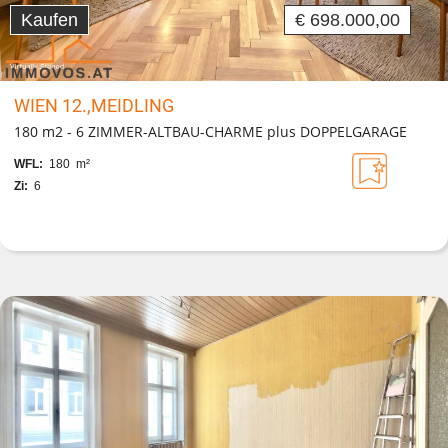
Kaufen
€ 698.000,00
WIEN 12.,MEIDLING
180 m2 - 6 ZIMMER-ALTBAU-CHARME plus DOPPELGARAGE
WFL:
180 m²
Zi:
6