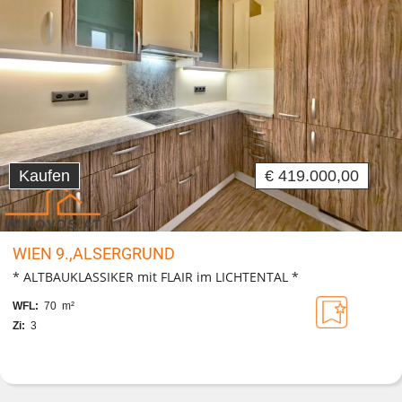
Kaufen
€ 419.000,00
WIEN 9.,ALSERGRUND
* ALTBAUKLASSIKER mit FLAIR im LICHTENTAL *
WFL:
70 m²
Zi:
3