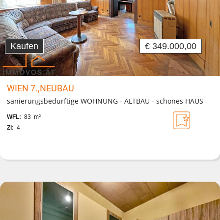
Kaufen
€ 349.000,00
WIEN 7.,NEUBAU
sanierungsbedürftige WOHNUNG - ALTBAU - schönes HAUS
WFL:
83 m²
Zi:
4