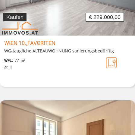
Kaufen
€ 229.000,00
WIEN 10.,FAVORITEN
WG-taugliche ALTBAUWOHNUNG sanierungsbedürftig
WFL:
77 m²
Zi:
3